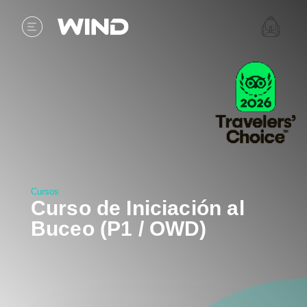
Cursos
Curso de Iniciación al
Buceo (P1 / OWD)