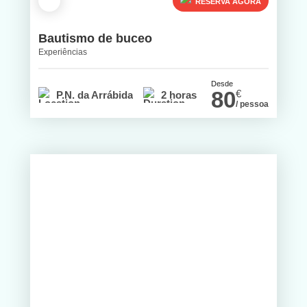
RESERVA AGORA
Bautismo de buceo
Experiências
Desde
80
€
P.N. da Arrábida
2 horas
/ pessoa