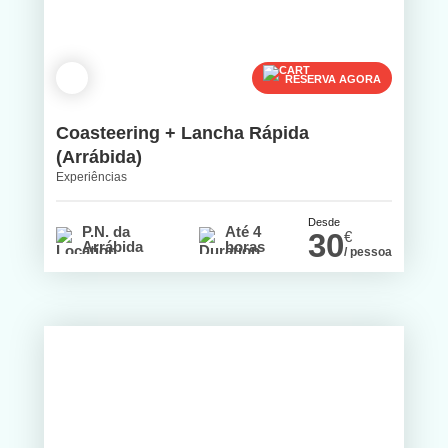
RESERVA AGORA
Coasteering + Lancha Rápida
(Arrábida)
Experiências
Desde
P.N. da
Até 4
30
€
Arrábida
horas
/ pessoa