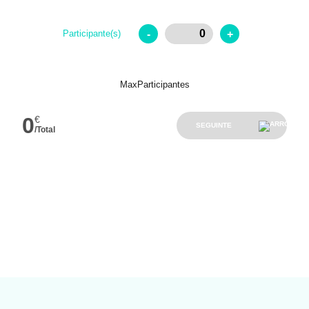
-
+
Participante(s)
MaxParticipantes
0
€
SEGUINTE
/Total