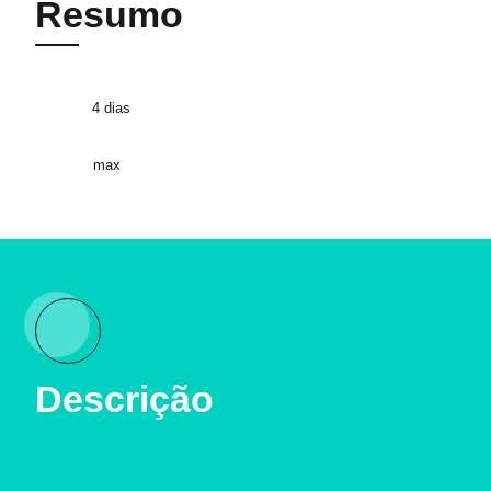
Resumo
4 dias
max
Descrição