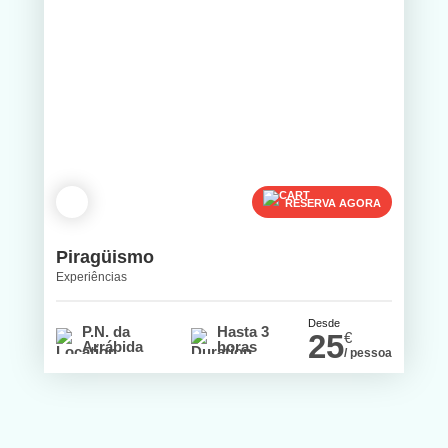
RESERVA AGORA
Piragüismo
Experiências
Desde
P.N. da
Hasta 3
25
€
Arrábida
horas
/ pessoa