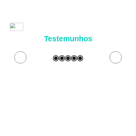
Testemunhos
 learn
 advise
y safe
ion.