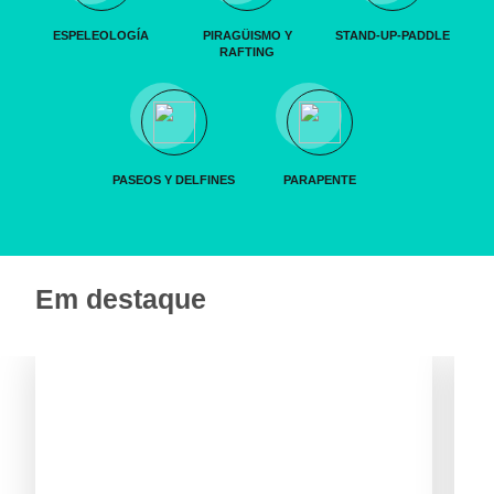
ESPELEOLOGÍA
PIRAGÜISMO Y
STAND-UP-PADDLE
RAFTING
PASEOS Y DELFINES
PARAPENTE
Em destaque