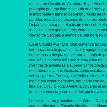
realizar un Circuito de Aventura Total. En el 
protegido por una flora milenaria endémica y 
el imponente y famoso geo-monumento de la 
paredes rocosas de decenas de metros, obstá
Déjate asombrar por el paisaje y descubre el
rocosas tienen que contarte, entre las pintore
ciudad de Setúbal, a menos de una hora en c
En el Circuito Aventura Total comenzarás con 
introducción a tu guía/instructor y equipo de 
nos iremos a desplazar de carro a punto de par
cual irás a conocer más sobre esta zona natura
mientras te aventuras a superar varios obstácul
recurriendo a varias técnicas, como escalada, 
vertical por Via-Ferrata, sintiéndose siempr
monitores experimentados, equipado con equip
final del Circuito Total Aventura volverás al p
de la experiencia y compartir los puntos altos 
Los instructores y monitores de Wind – Centr
acreditados por la Escuela Nacional de Mont