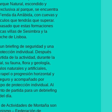
Parque Natural, escondido y
exclusiva al parque, se encuentra
Fenda da Arrábida, con cuevas y
culos que tendrás que superar.
 pasado que estas formaciones
scas villas de Sesimbra y la
oche de Lisboa.
un briefing de seguridad y una
protección individual. Después
tida de la actividad, durante la
l, su fauna, flora y geología,
os naturales y artificiales,
rapel o progresión horizontal y
e seguro y acompañado por
o de protección individual. Al
unto de partida para un debriefing
del día.
o de Actividades de Montaña son
anismo – Federación de