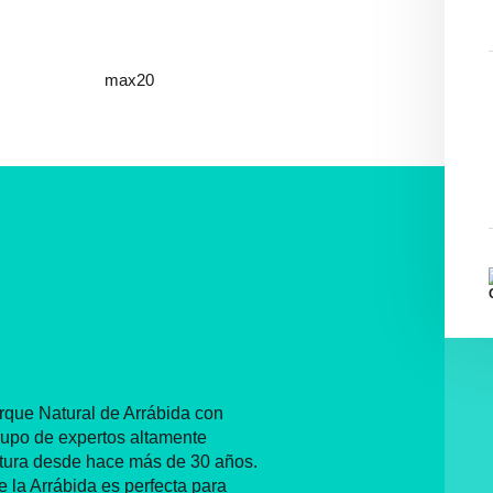
max20
arque Natural de Arrábida con
upo de expertos altamente
ntura desde hace más de 30 años.
e la Arrábida es perfecta para