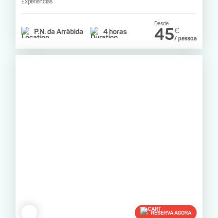
Experiências
Desde
45
€
P.N. da Arrábida
4 horas
/ pessoa
RESERVA AGORA