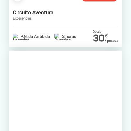
Circuito Aventura
Experiências
Desde
30
€
P.N. da Arrábida
3 horas
/ pessoa