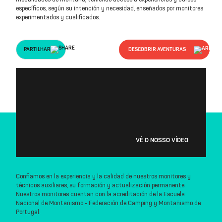
específicos, según su intención y necesidad, enseñados por monitores
experimentados y cualificados.
PARTILHAR
DESCOBRIR AVENTURAS
VÊ O NOSSO VÍDEO
Confiamos en la experiencia y la calidad de nuestros monitores y
técnicos auxiliares, su formación y actualización permanente.
Nuestros monitores cuentan con la acreditación de la Escuela
Nacional de Montañismo - Federación de Camping y Montañismo de
Portugal.