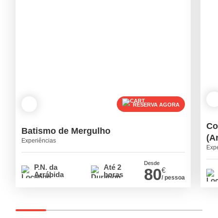
RESERVA AGORA
Co
Batismo de Mergulho
(A
Experiências
Expe
Desde
P.N. da
Até 2
80
€
Arrábida
horas
/ pessoa