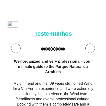
Testemunhos
Well organized and very professional - your
Coas
ultimate guide to the Parque Natural da
Arrábida
 learn
 advise
We 
y safe
My girlfriend and me (39 years old) joined Wind
helpe
ion.
for a Via Ferrata experience and were extremely
bee
satisfied by the experience, the Wind team
been
friendliness and overall professional attitude.
absol
Booking with them is completely safe and a
rocks 