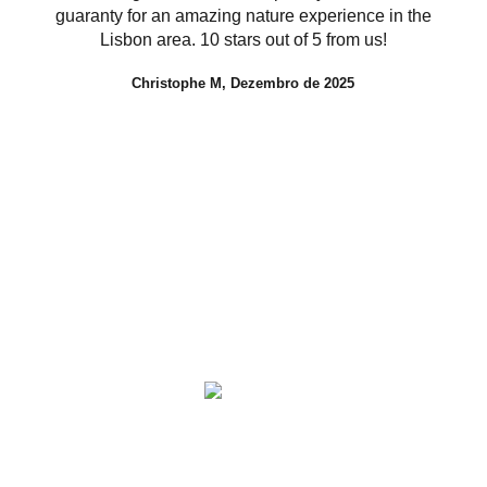
guaranty for an amazing nature experience in the
were
Lisbon area. 10 stars out of 5 from us!
and t
no ad
Christophe M, Dezembro de 2025
the 
were o
than
giving
TripAdvisor traveler rating
based on 148 reviews (Jan 2026)