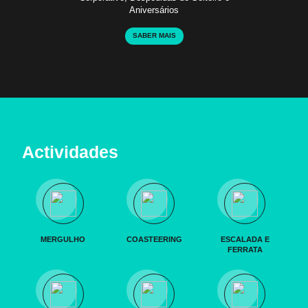
Aniversários
SABER MAIS
Actividades
MERGULHO
COASTEERING
ESCALADA E
FERRATA