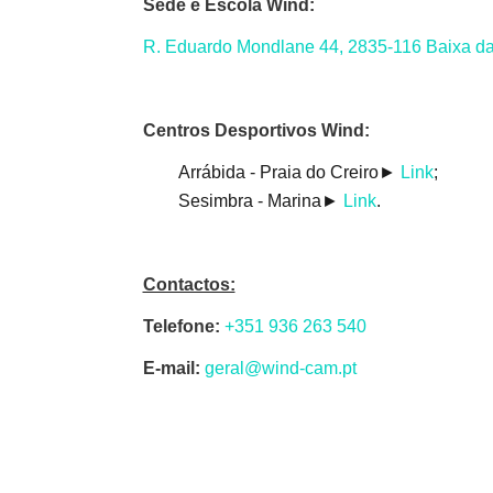
Sede e Escola Wind:
R. Eduardo Mondlane 44, 2835-116 Baixa d
Centros Desportivos Wind:
Arrábida - Praia do Creiro►
Link
;
Sesimbra - Marina►
Link
.
Contactos:
Telefone:
+351 936 263 540
E-mail:
geral@wind-cam.pt