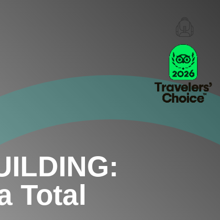
ILDING:
a Total