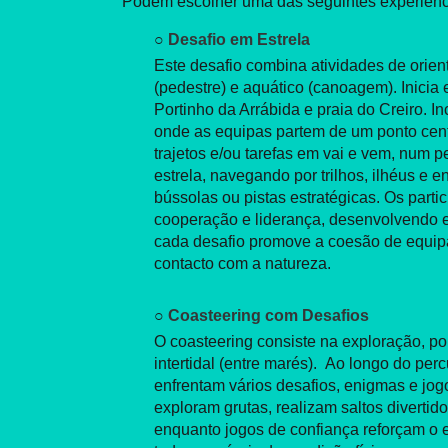
Podem escolher uma das seguintes experiênc
○
Desafio em Estrela
Este desafio combina atividades de orien
(pedestre) e aquático (canoagem). Inicia
Portinho da Arrábida e praia do Creiro. I
onde as equipas partem de um ponto centr
trajetos e/ou tarefas em vai e vem, num 
estrela, navegando por trilhos, ilhéus e 
bússolas ou pistas estratégicas. Os part
cooperação e liderança, desenvolvendo es
cada desafio promove a coesão de equip
contacto com a natureza.
○
Coasteering com Desafios
O coasteering consiste na exploração, po
intertidal (entre marés). Ao longo do perc
enfrentam vários desafios, enigmas e jo
exploram grutas, realizam saltos divertido
enquanto jogos de confiança reforçam o e