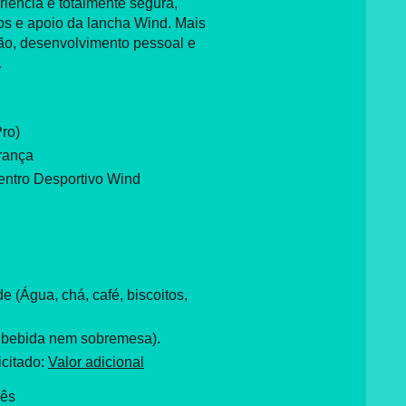
riência é totalmente segura,
os e apoio da lancha Wind. Mais
o, desenvolvimento pessoal e
.
Pro)
rança
entro Desportivo Wind
e (Água, chá, café, biscoitos,
 bebida nem sobremesa).
icitado:
Valor adicional
cês