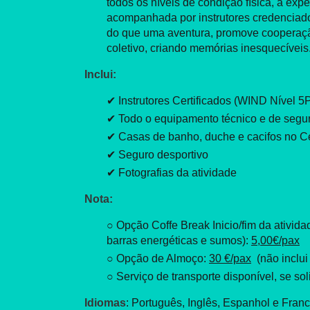
todos os níveis de condição física, a expe
acompanhada por instrutores credenciad
do que uma aventura, promove cooperaçã
coletivo, criando memórias inesquecíveis
Inclui:
✔ Instrutores Certificados (WIND Nível 5
✔ Todo o equipamento técnico e de segu
✔ Casas de banho, duche e cacifos no C
✔ Seguro desportivo
✔ Fotografias da atividade
Nota:
○ Opção Coffe Break Inicio/fim da atividad
barras energéticas e sumos):
5,00€/pax
○ Opção de Almoço:
30 €/pax
(não inclui
○ Serviço de transporte disponível, se sol
Idiomas
: Português, Inglês, Espanhol e Fran