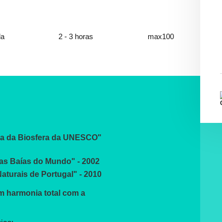
da
2 - 3 horas
max100
rva da Biosfera da UNESCO"
as Baías do Mundo" - 2002
aturais de Portugal" - 2010
m harmonia total com a