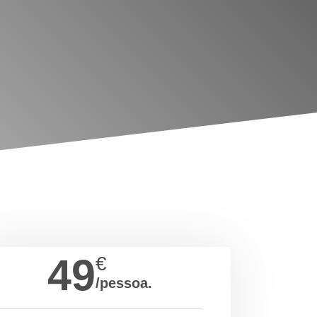
49
€
/pessoa.