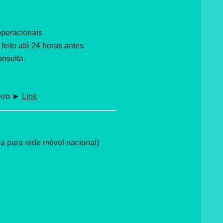
operacionais
eito até 24 horas antes
onsulta.
eiro ►
Link
 para rede móvel nacional)