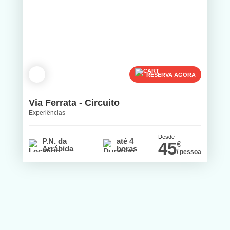
RESERVA AGORA
Via Ferrata - Circuito
Experiências
Desde
P.N. da
até 4
45
€
Arrábida
horas
/ pessoa