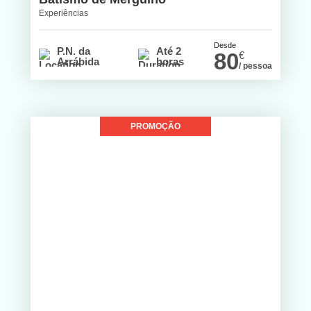
Experiências
Desde
P.N. da
Até 2
80
€
Arrábida
horas
/ pessoa
PROMOÇÃO