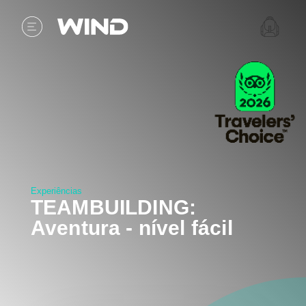
Experiências
TEAMBUILDING:
Aventura - nível fácil