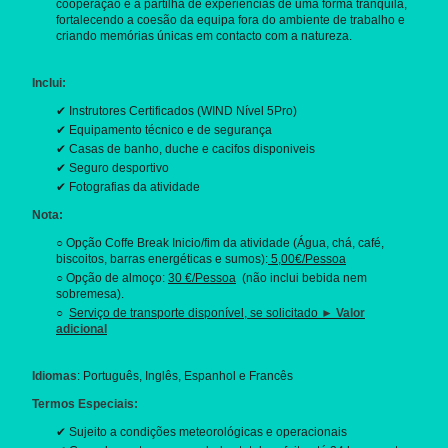
cooperação e a partilha de experiências de uma forma tranquila,
fortalecendo a coesão da equipa fora do ambiente de trabalho e
criando memórias únicas em contacto com a natureza.
Inclui:
✔ Instrutores Certificados (WIND Nível 5Pro)
✔ Equipamento técnico e de segurança
✔ Casas de banho, duche e cacifos disponiveis
✔ Seguro desportivo
✔ Fotografias da atividade
Nota:
○ Opção Coffe Break Inicio/fim da atividade (Água, chá, café,
biscoitos, barras energéticas e sumos):
5,00€/Pessoa
○ Opção de almoço:
30 €/Pessoa
(não inclui bebida nem
sobremesa).
○
Serviço de transporte disponível, se solicitado
► Valor
adicional
Idiomas
: Português, Inglês, Espanhol e Francês
Termos Especiais:
✔ Sujeito a condições meteorológicas e operacionais