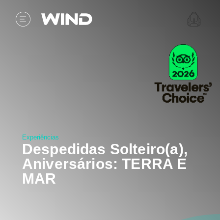
Experiências
Despedidas Solteiro(a),
Aniversários: TERRA E
MAR