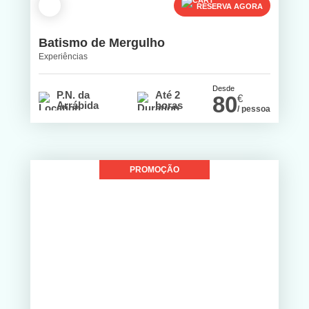
RESERVA AGORA
Batismo de Mergulho
Experiências
Desde
P.N. da
Até 2
80
€
Arrábida
horas
/ pessoa
PROMOÇÃO