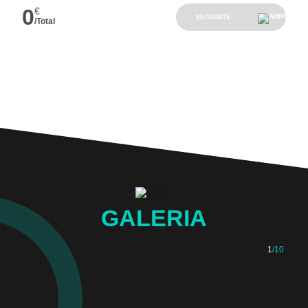
0
€
SEGUINTE
/Total
GALERIA
1
/10