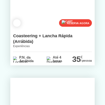
RESERVA AGORA
Coasteering + Lancha Rápida
(Arrábida)
Experiências
35
€
P.N. da
Até 4
Arrábida
horas
/ pessoa