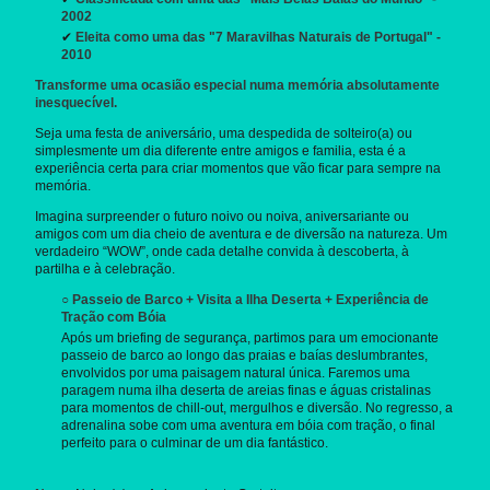
2002
✔
Eleita como uma das "7 Maravilhas Naturais de Portugal" -
2010
Transforme uma ocasião especial numa memória absolutamente
inesquecível.
Seja uma festa de aniversário, uma despedida de solteiro(a) ou
simplesmente um dia diferente entre amigos e familia, esta é a
experiência certa para criar momentos que vão ficar para sempre na
memória.
Imagina surpreender o futuro noivo ou noiva, aniversariante ou
amigos com um dia cheio de aventura e de diversão na natureza. Um
verdadeiro “WOW”, onde cada detalhe convida à descoberta, à
partilha e à celebração.
○ Passeio de Barco + Visita a Ilha Deserta + Experiência de
Tração com Bóia
Após um briefing de segurança, partimos para um emocionante
passeio de barco ao longo das praias e baías deslumbrantes,
envolvidos por uma paisagem natural única. Faremos uma
paragem numa ilha deserta de areias finas e águas cristalinas
para momentos de chill-out, mergulhos e diversão. No regresso, a
adrenalina sobe com uma aventura em bóia com tração, o final
perfeito para o culminar de um dia fantástico.