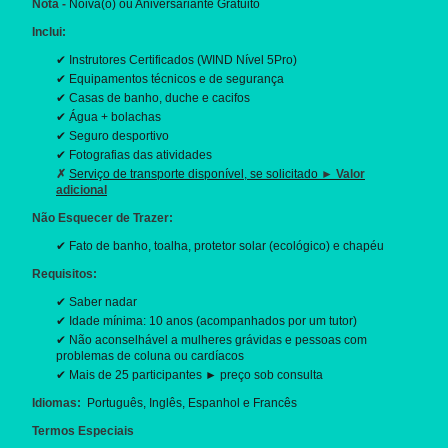
Nota -
Noiva(o) ou Aniversariante Gratuito
Inclui:
✔ Instrutores Certificados (WIND Nível 5Pro)
✔ Equipamentos técnicos e de segurança
✔ Casas de banho, duche e cacifos
✔ Água + bolachas
✔ Seguro desportivo
✔ Fotografias das atividades
✗
Serviço de transporte disponível, se solicitado
► Valor
adicional
Não Esquecer de Trazer:
✔ Fato de banho, toalha, protetor solar (ecológico) e chapéu
Requisitos:
✔ Saber nadar
✔ Idade mínima: 10 anos (acompanhados por um tutor)
✔ Não aconselhável a mulheres grávidas e pessoas com
problemas de coluna ou cardíacos
✔ Mais de 25 participantes ► preço sob consulta
Idiomas:
Português, Inglês, Espanhol e Francês
Termos Especiais