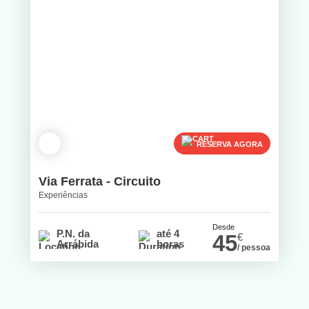
RESERVA AGORA
Via Ferrata - Circuito
Experiências
Desde
P.N. da
até 4
45
€
Arrábida
horas
/ pessoa