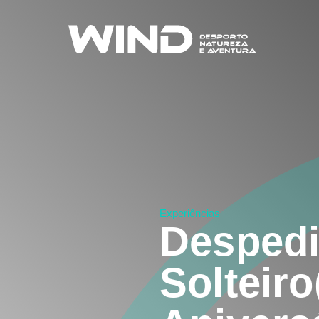
Experiências
Desped
Solteiro