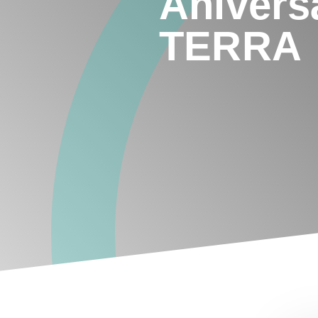
Anivers
TERRA