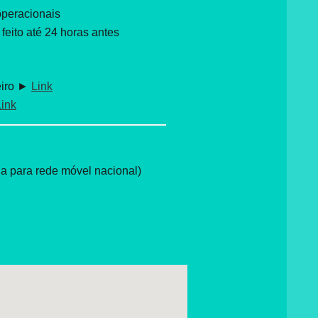
operacionais
eito até 24 horas antes
eiro ►
Link
Link
 para rede móvel nacional)