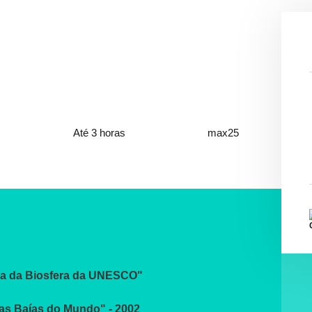
Até 3 horas
max25
rva da Biosfera da UNESCO"
as Baías do Mundo" - 2002