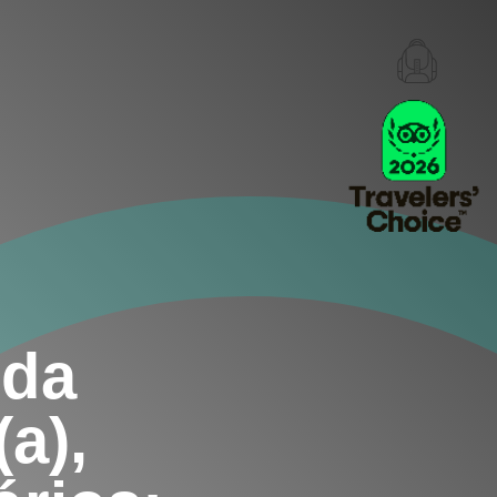
ida
(a),