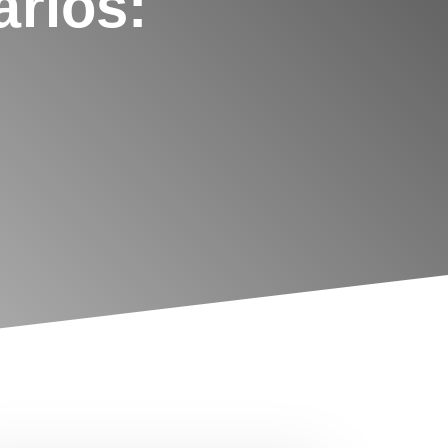
ários: