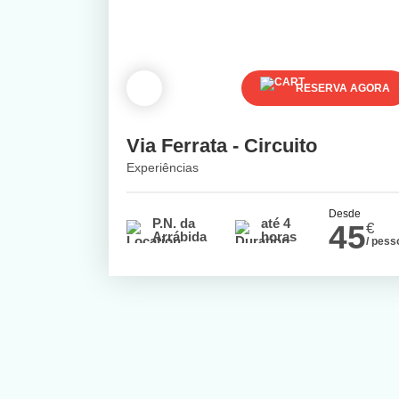
RESERVA AGORA
Via Ferrata - Circuito
Experiências
Desde
P.N. da
até 4
45
€
Arrábida
horas
/ pess