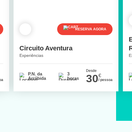
RESERVA AGORA
Circuito Aventura
Experiências
E
Desde
P.N. da
3
30
€
Arrábida
horas
oa
/ pessoa