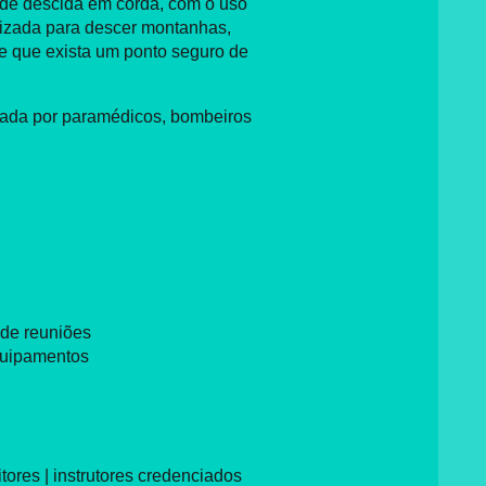
 de descida em corda, com o uso
lizada para descer montanhas,
de que exista um ponto seguro de
lizada por paramédicos, bombeiros
 de reuniões
equipamentos
ores | instrutores credenciados