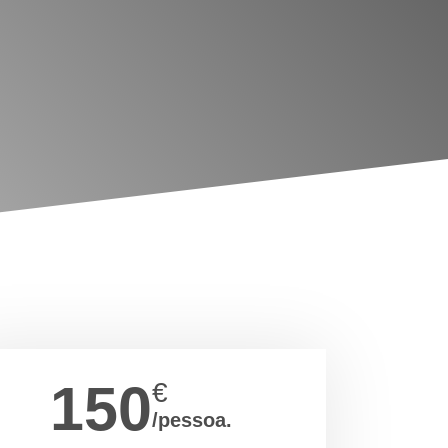
150
€
/pessoa.