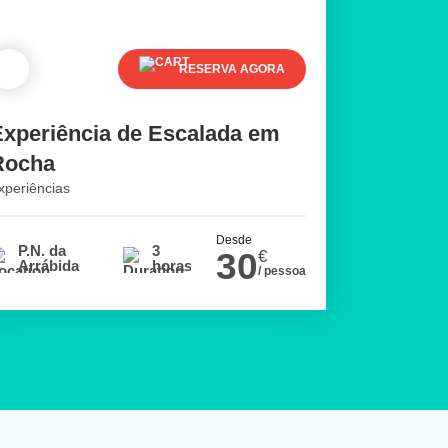
RESERVA AGORA
Experiência de Escalada em
Rocha
xperiências
Desde
P.N. da
3
30
€
Arrábida
horas
/ pessoa