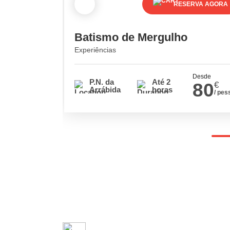
RESERVA AGORA
Batismo de Mergulho
Experiências
Desde
P.N. da
Até 2
80
€
Arrábida
horas
/ pes