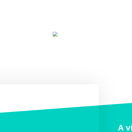
TripAdvisor traveler rating
based on 148 reviews (Jan 2026)
A v