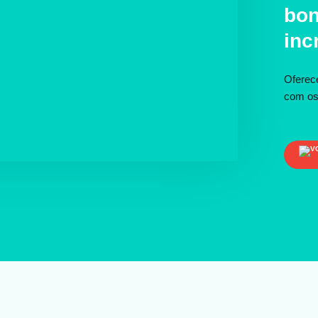
bon
inc
Oferec
com os