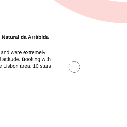
 Natural da Arrábida
e and were extremely
We wer
 attitude. Booking with
more hel
e Lisbon area. 10 stars
climbin
to mak
There 
hours +