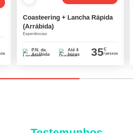
Coasteering + Lancha Rápida
(Arrábida)
Experiências
35
€
P.N. da
Até 4
soa
/ pessoa
Arrábida
horas
Testemunhos