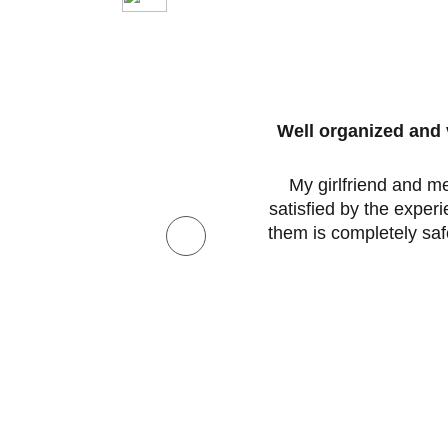
Well organized and 
advise
My girlfriend and m
tion.
satisfied by the exper
them is completely saf