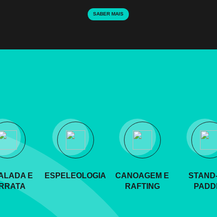
SABER MAIS
ALADA E
ESPELEOLOGIA
CANOAGEM E
STAND-
RRATA
RAFTING
PADD