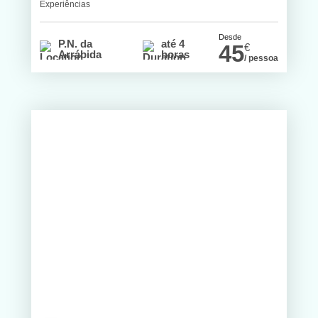
Experiências
Desde
P.N. da
até 4
45
€
Arrábida
horas
/ pessoa