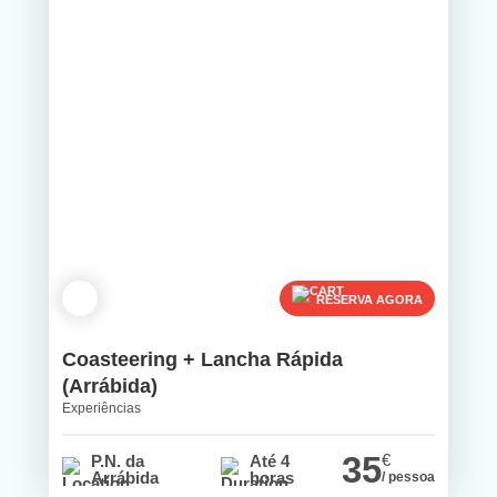
RESERVA AGORA
Coasteering + Lancha Rápida
(Arrábida)
Experiências
35
€
P.N. da
Até 4
Arrábida
horas
/ pessoa