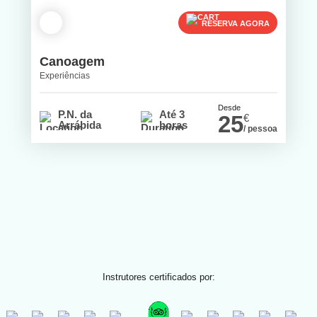
RESERVA AGORA
Canoagem
Experiências
Desde
P.N. da
Até 3
25
€
Arrábida
horas
/ pessoa
Instrutores certificados por: