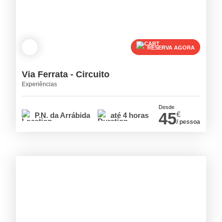
RESERVA AGORA
Via Ferrata - Circuito
Experiências
Desde
45
€
P.N. da Arrábida
até 4 horas
/ pessoa