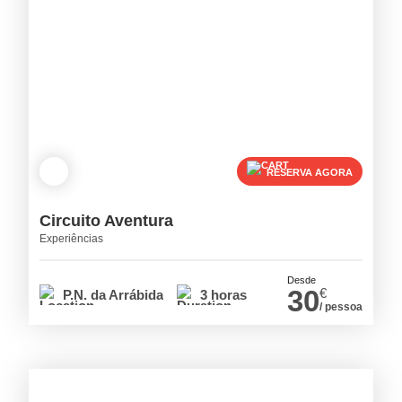
RESERVA AGORA
Circuito Aventura
Experiências
Desde
30
€
P.N. da Arrábida
3 horas
/ pessoa