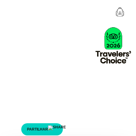
Aventuras em Grupo
Este é o espírito que a tua equipa
precisa!
Desafia-te na natureza e experimenta uma aventura
em grupo. O segredo do sucesso está no trabalho de
uma grande equipa! Descobre e reserva a tua
aventura em grupo.
PARTILHAR