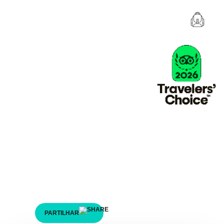
Aventuras em Grupo
Este é o espírito que a tua equipa
precisa!
Desafia-te na natureza e experimenta uma aventura
em grupo. O segredo do sucesso está no trabalho de
uma grande equipa! Descobre e reserva a tua
aventura em grupo.
PARTILHAR