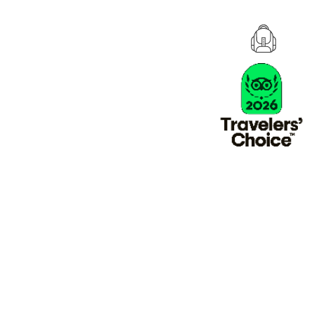
próxima aventura!
de adrenalina as melhores experiências e
 ar, água e terra. Descobre e reserva a