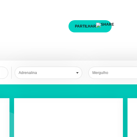
sua aventura em poucos pas
PARTILHAR
Adrenalina
Mergulho