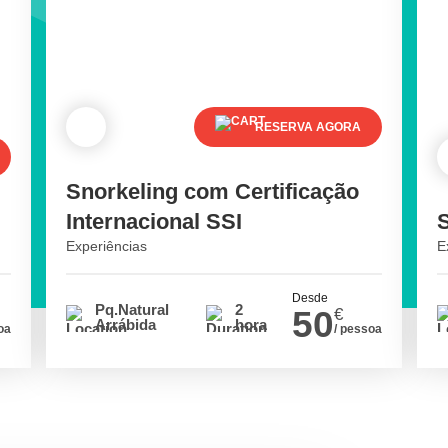
RESERVA AGORA
Snorkeling com Certificação
Internacional SSI
Experiências
E
Desde
Pq.Natural
2
50
€
Arrábida
horas
oa
/ pessoa