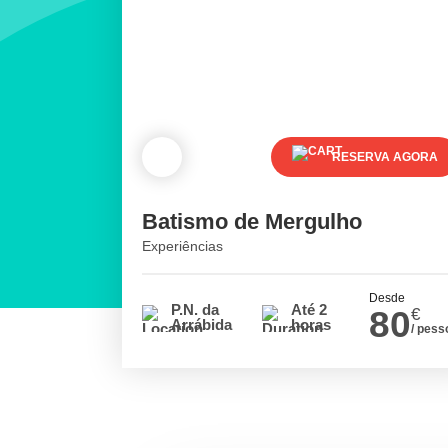
RESERVA AGORA
Batismo de Mergulho
Experiências
Desde
P.N. da
Até 2
80
€
Arrábida
horas
/ pess