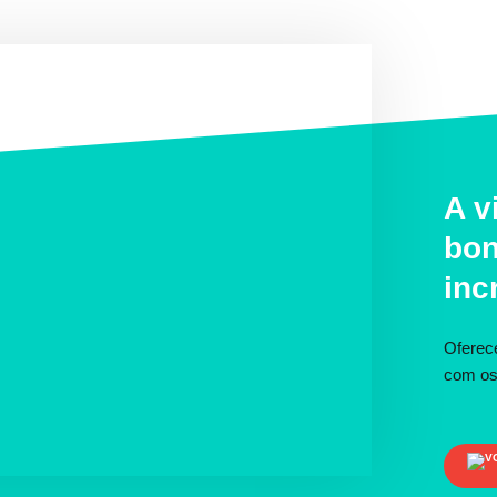
A v
bon
inc
Oferec
com os