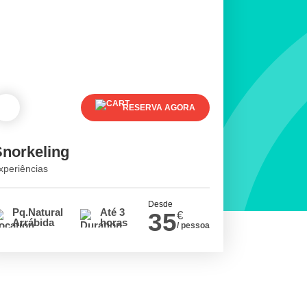
RESERVA AGORA
Snorkeling
xperiências
Desde
Pq.Natural
Até 3
35
€
Arrábida
horas
/ pessoa