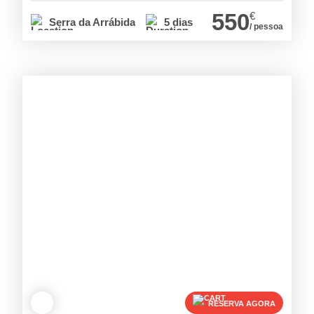
550
€
Serra da Arrábida
5 dias
/ pessoa
RESERVA AGORA