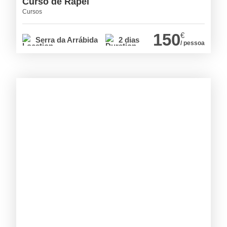
Curso de Rapel
Cursos
150
€
Serra da Arrábida
2 dias
/ pessoa