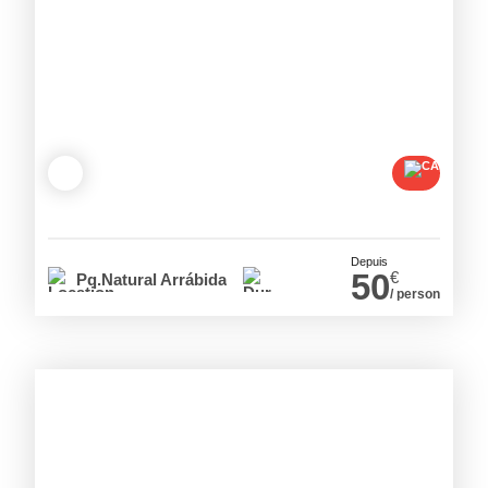
Depuis
50
€
Pq.Natural Arrábida
/ person