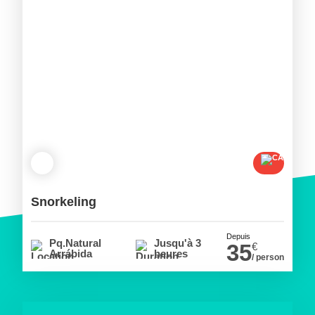
Snorkeling
Depuis
Pq.Natural
Jusqu'à 3
35
€
Arrábida
heures
/ person