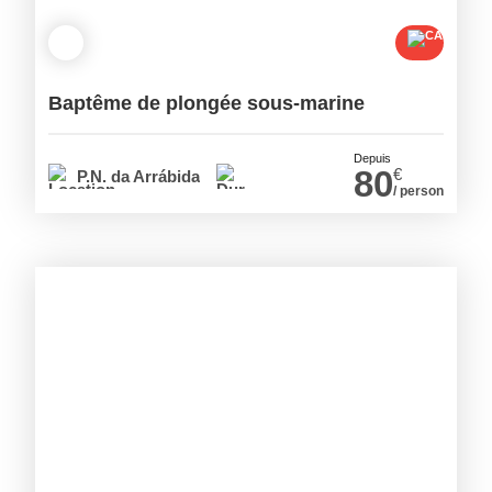
Baptême de plongée sous-marine
Depuis
80
€
P.N. da Arrábida
/ person