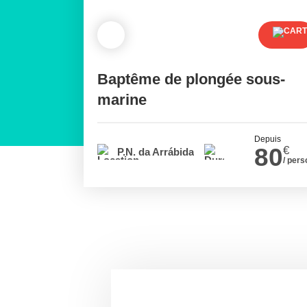
Baptême de plongée sous-
marine
Depuis
80
€
P.N. da Arrábida
/ pers