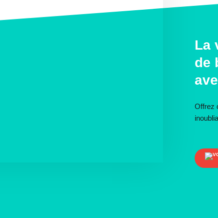
La 
de 
ave
Offrez
inoubl