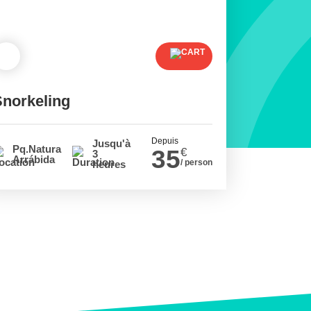
Snorkeling
Depuis
Jusqu'à
Pq.Natural
35
€
3
Arrábida
/ person
heures