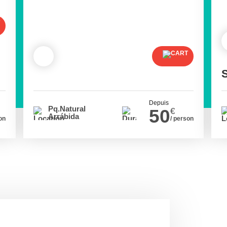
Depuis
Pq.Natural
50
€
Arrábida
on
/ person