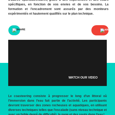
spécifiques, en fonction de vos envies et de vos besoins. La
formation et l’encadrement sont assurés par des moniteurs
expérimentés et hautement qualifiés sur le plan technique.
WATCH OUR VIDEO
Le coasteering consiste à progresser le long d’un littoral où
l’immersion dans l’eau fait partie de l’activité. Les participants
devront traverser des zones rocheuses et aquatiques, en utilisant
diverses techniques telles que l’escalade (sans niveau technique et
avec un faible degré de difficulté), la nage et des sauts dans l’eau !