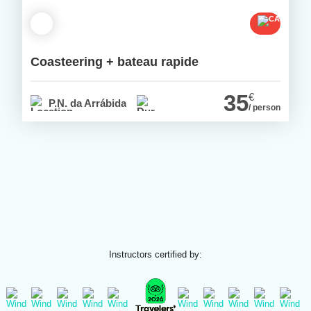
Coasteering + bateau rapide
35
€
P.N. da Arrábida
/ person
Instructors certified by: