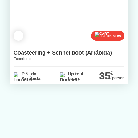
BOOK NOW
Coasteering + Schnellboot (Arrábida)
Experiences
35
€
P.N. da
Up to 4
Arrábida
hours
/ person